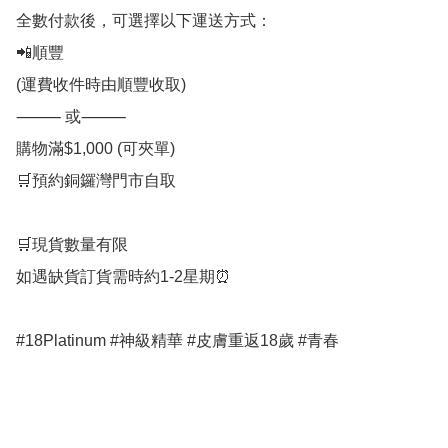
全數付款後，可選擇以下運送方式：

📲順豐

(運費收件時由順豐收取)

⸻ 或⸻

購物滿$1,000 (可夾單)

🛒預約銅鑼灣門市自取

🛒現貨數量有限

如遇缺貨訂貨需時約1-2星期⏰

#18Platinum #神級精華 #皮膚重返18歲 #青春
