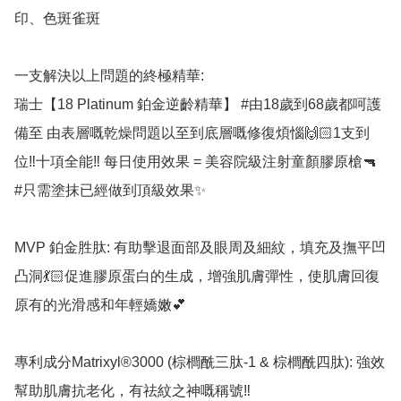
印、色斑雀斑

一支解決以上問題的終極精華:

瑞士【18 Platinum 鉑金逆齡精華】 #由18歲到68歲都呵護
備至 由表層嘅乾燥問題以至到底層嘅修復煩惱🙌🏻1支到
位‼️十項全能‼️ 每日使用效果 = 美容院級注射童顏膠原槍🔫 
#只需塗抹已經做到頂級效果✨

MVP 鉑金胜肽: 有助擊退面部及眼周及細紋，填充及撫平凹
凸洞💃🏻促進膠原蛋白的生成，增強肌膚彈性，使肌膚回復
原有的光滑感和年輕嬌嫩💕

專利成分Matrixyl®️3000 (棕櫚酰三肽-1 & 棕櫚酰四肽): 強效
幫助肌膚抗老化，有祛紋之神嘅稱號‼️
