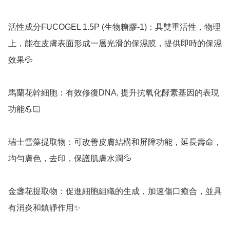
活性成分FUCOGEL 1.5P (生物糖膠-1)：具雙重活性，物理
上，能在皮膚表面形成一層光滑的保濕膜，提供即時的保濕
效果💦

馬蘭花幹細胞：有效修復DNA, 提升抗氧化酵素基因的表現
功能💪🏻

瑞士雪藻提取物：可改善皮膚結構和屏障功能，延長壽命，
均勻膚色，去印，保護肌膚水潤💦

金盞花提取物：促進細胞組織的生成，加速傷口癒合，並具
有消炎和鎮靜作用✨
