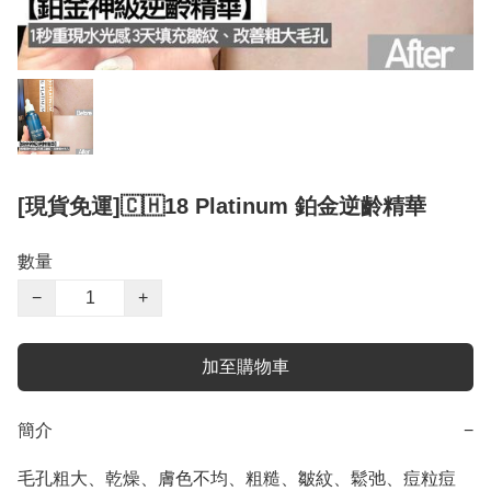
[現貨免運]🇨🇭18 Platinum 鉑金逆齡精華
數量
−
+
加至購物車
簡介
−
毛孔粗大、乾燥、膚色不均、粗糙、皺紋、鬆弛、痘粒痘