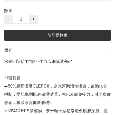
數量
−
+
加至購物車
簡介
−
水光0毛孔🥰抗敏不生痘💦細膩透亮🌿

👶🏻臭霜

➡️50%超高濃度CLEPS®️，奈米幫助活性滲透，啟動水合
機制，從肌底到肌表保濕滋潤，強化皮膚免疫力，減少炎症
敏感，根源改善健康肌礎‼️

✨50%CLEPS濃縮物：奈米粒子結構滲透至肌膚深層，提