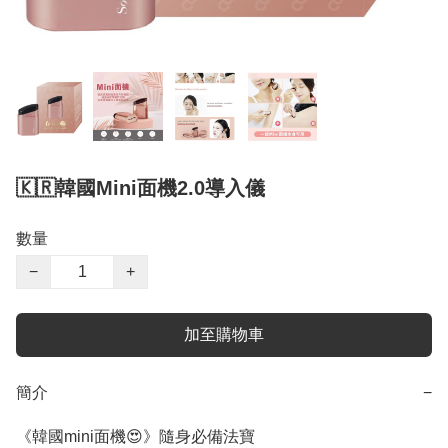
🇰🇷韓國Mini面機2.0導入儀
數量
−
+
加至購物車
簡介
−
《韓國mini面機😍》隨身必備法寶
