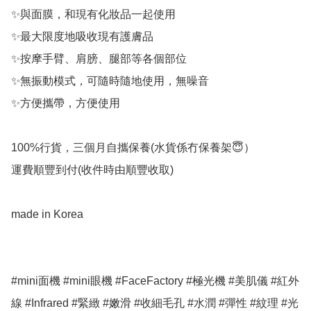
✨與面膜，和現有化妝品一起使用

✨最大限度地吸收現有護膚品

✨按摩手臂、肩膀、腿部等各個部位

✨無振動模式，可隨時隨地使用，無噪音

✨方便攜帶，方便使用

100%行貨，三個月自攜保養(水貨係冇保養架😇）

運費順豐到付(收件時由順豐收取)

made in Korea

#mini面機 #mini眼機 #FaceFactory #極光機 #美肌儀 #紅外
線 #Infrared #緊緻 #嫩滑 #收細毛孔 #水潤 #彈性 #紋理 #光