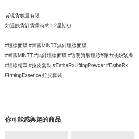
🛒現貨數量有限

如遇缺貨訂貨需時約1-2星期⏰

#埋線面膜 #韓國MINTT無針埋線面膜

#韓國MINTT #無針埋線面膜 #透明質酸埋線#彈力淡皺緊膚 
#埋線精華 #拉皮套裝 #EstheRxLiftingPowder #EstheRx 
FirmingEssence 拉皮套裝

你可能感興趣的商品