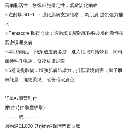
高細胞活性，恢復細胞穩定性，緊緻淡化細紋

✨逆齡肽GDF11：強化肌膚支撐結構， 為肌膚 提供強力補
水

✨Pentacore 肽複合物：通過填充塌陷和皸裂皮膚的彈性來
緊密護理皮膚

✨4種植物油：能穿透皮膚各層，進入細胞補給營養，同時
保持毛孔暢通，修復皮膚屏障

✨6種花提取物：增強肌膚防禦力，抵禦環境傷害，賦予肌
膚能量，撫紋緊緻，改善暗沉膚色

訂單📲順豐到付

(收件時由順豐收取)

⸻ 或⸻

購物滿$1,000 🛒預約銅鑼灣門市自取
